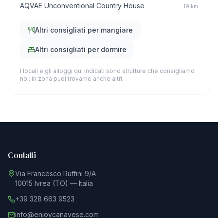
AQVAE Unconventional Country House
19
km
Altri consigliati per mangiare
Altri consigliati per dormire
I locali e gli alloggi qui indicati sono strutture che consigliamo
noi: in zona puoi trovarne anche altri.
Contatti
Via Francesco Ruffini 9/A
10015 Ivrea (TO) — Italia
+39 328 663 9523
info@enjoycanavese.com