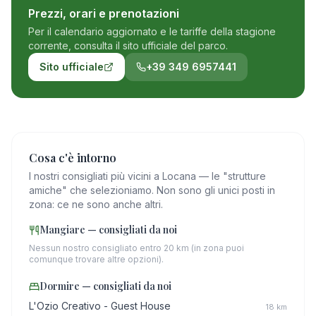
Prezzi, orari e prenotazioni
Per il calendario aggiornato e le tariffe della stagione
corrente, consulta il sito ufficiale del parco.
Sito ufficiale
+39 349 6957441
Cosa c'è intorno
I nostri consigliati più vicini a Locana — le "strutture
amiche" che selezioniamo. Non sono gli unici posti in
zona: ce ne sono anche altri.
Mangiare — consigliati da noi
Nessun nostro consigliato entro 20 km (in zona puoi
comunque trovare altre opzioni).
Dormire — consigliati da noi
L'Ozio Creativo - Guest House
18
km