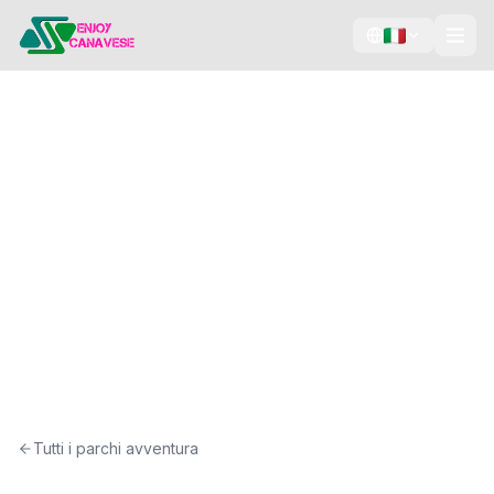
Percorsi acrobatici
Zipline
Tree climbing
Laser game
Avventura Gran
Paradiso
Locana, Canavese
Tutti i parchi avventura