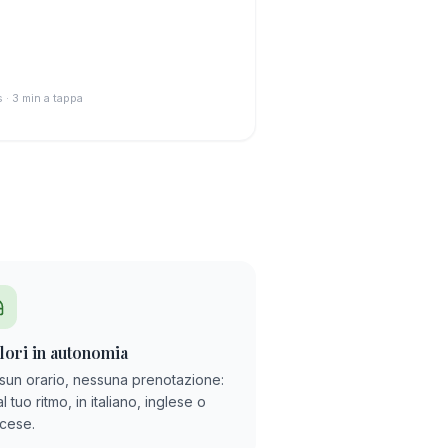
s · 3 min a tappa
lori in autonomia
sun orario, nessuna prenotazione:
al tuo ritmo, in italiano, inglese o
ncese.