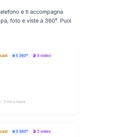
l telefono e ti accompagna
ppa, foto e viste a 360°. Puoi
se torri e il potere
cast
🌐
5
360°
🎬
5
video
s · 3 min a tappa
re d'Italia veniva da qui
cast
🌐
3
360°
🎬
2
video