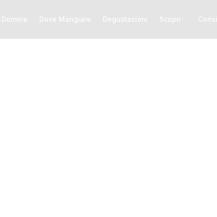
 Dormire
Dove Mangiare
Degustazioni
Scopri
Consi
e audioguide del Ca
ora borghi, castelli e paesaggi in autonomia: audiogui
o, inglese e francese (altre lingue in arrivo), mappa e 
360° dal tuo telefono. Prova gratis i primi minuti.