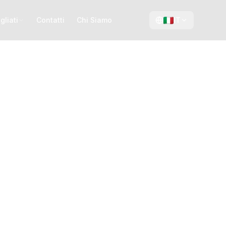
gliati
Contatti
Chi Siamo
IT
navese
da in
panorami