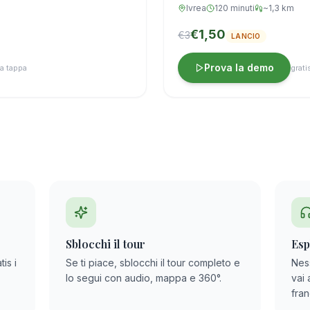
Ivrea
120 minuti
~1,3 km
€1,50
€3
LANCIO
Prova la demo
 a tappa
grati
Sblocchi il tour
Esp
tis i
Se ti piace, sblocchi il tour completo e
Nes
lo segui con audio, mappa e 360°.
vai 
fra