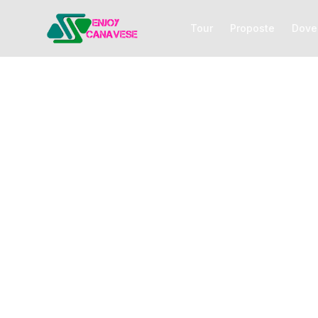
Tour
Proposte
Dove
Tour 
Espl
italian