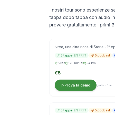
I nostri tour sono esperienze se
tappa dopo tappa con audio in i
provare gratuitamente i primi 3 
Eporedia romana: la citt
Audio IT · EN · FR
Ivrea, una città ricca di Storia - 1° e
📍
5
tappe
·
EN FR IT
🎧
5
podcast
Ivrea
120 minuti
~4 km
€5
Prova la demo
gratis · 3 min
Il borgo medievale: vie, 
Carnevale)
Audio IT · EN · FR
📍
5
tappe
·
EN FR IT
🎧
5
podcast