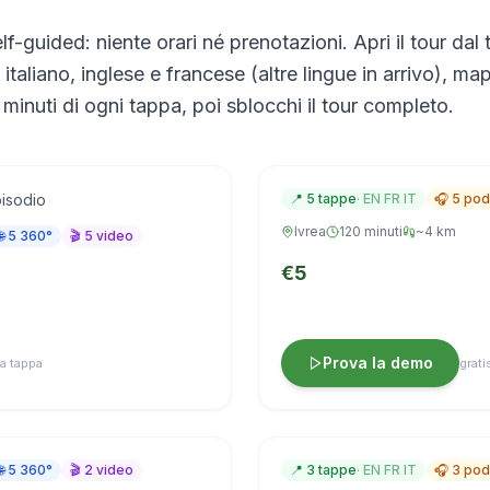
lf-guided: niente orari né prenotazioni. Apri il tour da
taliano, inglese e francese (altre lingue in arrivo), ma
minuti di ogni tappa, poi sblocchi il tour completo.
Il Castello dalle ros
à sul guado
vescovile
Audio IT · EN · FR
pisodio
📍
5
tappe
·
EN FR IT
🎧
5
pod
Ivrea
120 minuti
~4 km
🌐
5
360°
🎬
5
video
€5
Prova la demo
 a tappa
grati
mestieri, mercato (e
Re Arduino: l'ultimo 
Audio IT · EN · FR
🌐
5
360°
🎬
2
video
📍
3
tappe
·
EN FR IT
🎧
3
pod