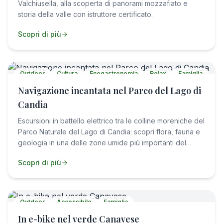
Valchiusella, alla scoperta di panorami mozzafiato e
storia della valle con istruttore certificato.
Scopri di più
Outdoor
Cultura
Enogastronomia
Relax
Famiglia
Accessibile
Navigazione incantata nel Parco del Lago di
Candia
Escursioni in battello elettrico tra le colline moreniche del
Parco Naturale del Lago di Candia: scopri flora, fauna e
geologia in una delle zone umide più importanti del
Piemonte.
Scopri di più
Outdoor
Accessibile
Famiglia
In e-bike nel verde Canavese