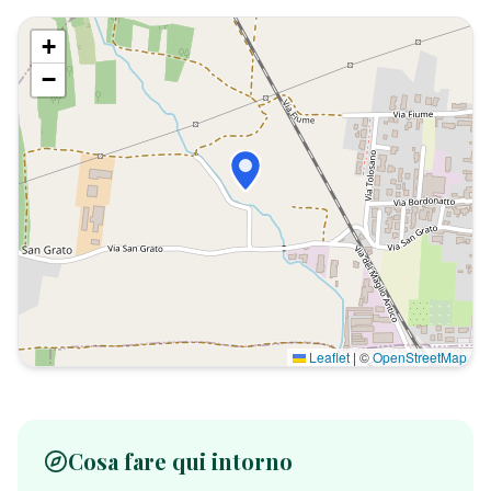
+
−
Leaflet
|
©
OpenStreetMap
Cosa fare qui intorno