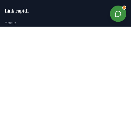
Link rapidi
Home
Tour
Proposte
Dove Dormire
Dove Mangiare
Degustazioni
Parchi avventura
Parchi giochi
Mappa luoghi
Consigliati
Contatti