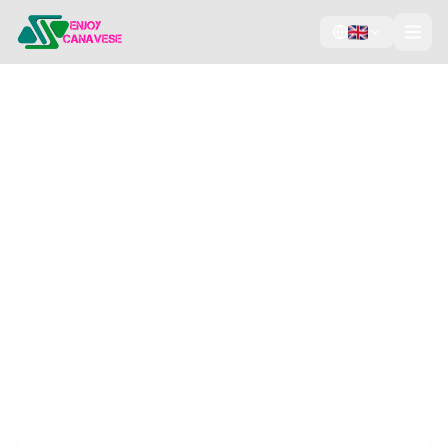
Collabora con noi
Unisciti alla rete di Enjoy Canavese e fai scoprire
la tua attività a migliaia di visitatori