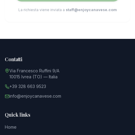
La richiesta viene inviata a
staff@enjoycanavese.com
Contatti
Via Francesco Ruffini 9/A
10015 Ivrea (TO) — Italia
+39 328 663 9523
info@enjoycanavese.com
Quick links
Home