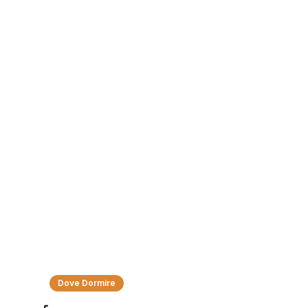
Dove dormire
Dove Dormire
SpazioBianco - Camere