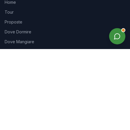
Home
Tour
Proposte
Dove Dormire
Dove Mangiare
Degustazioni
Parchi avventura
Parchi giochi
Mappa luoghi
Consigliati
Contatti
Collabora con noi