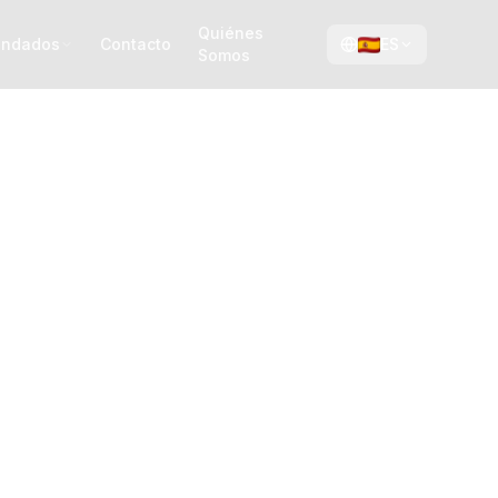
Quiénes
ndados
Contacto
ES
Somos
anavese
les: la
sta el