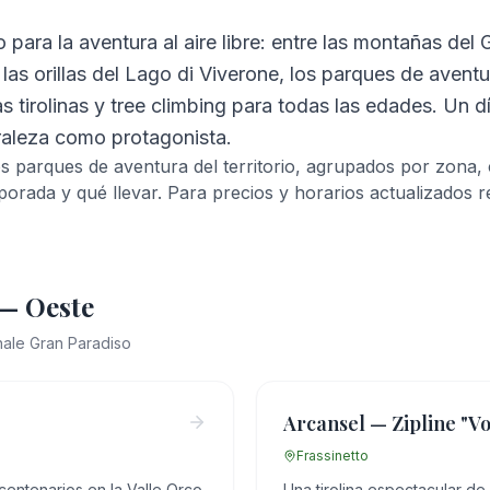
 para la aventura al aire libre: entre las montañas del 
las orillas del Lago di Viverone, los parques de aventu
 tirolinas y tree climbing para todas las edades. Un dí
raleza como protagonista.
s parques de aventura del territorio, agrupados por zona, 
orada y qué llevar. Para precios y horarios actualizados rem
 — Oeste
nale Gran Paradiso
Arcansel — Zipline "Vo
Frassinetto
entenarios en la Valle Orco,
Una tirolina espectacular de