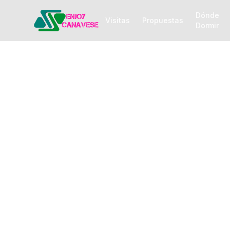
Dónde
Visitas
Propuestas
Dormir
Parque
Circui
guía 