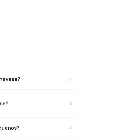
anavese?
ese?
equeños?