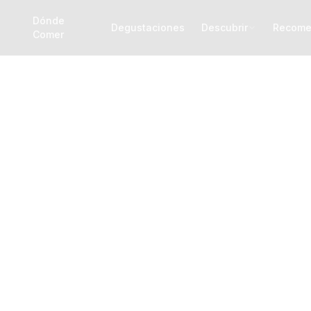
Dónde
Degustaciones
Descubrir
Recome
Comer
s de aventura en C
tos acrobáticos, tirolinas y tree climbing entre los árbo
completa para familias y niños, desde la Valle Orco ha
Lago di Viverone