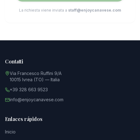
La richiesta viene inviata a
staff@enjoycanavese.com
Contatti
Via Francesco Ruffini 9/A
10015 Ivrea (TO) — Italia
+39 328 663 9523
info@enjoycanavese.com
Enlaces rápidos
Inicio