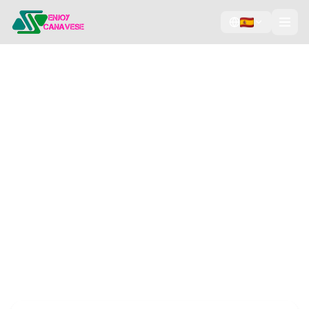
Collabora con noi
Unisciti alla rete di Enjoy Canavese e fai scoprire
la tua attività a migliaia di visitatori