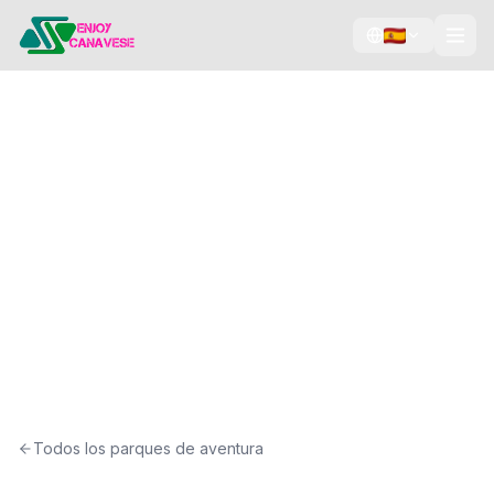
Circuitos acrobáticos
Zipline
Tree climbing
Laser game
Avventura Gran
Paradiso
Locana, Canavese
Todos los parques de aventura