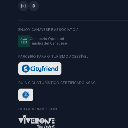
ENJOY CANAVESE È ASSOCIATO A
Consorzio Operatori
Turistici del Canavese
PARCEIRO PARA O TURISMO ACESSÍVEL
GUIA CICLOTURÍSTICO CERTIFICADO AGAC
COLLABORIAMO CON