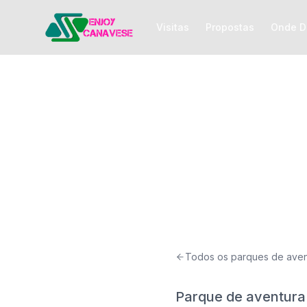
Visitas
Propostas
Onde D
Percursos entre as árvores
Morenic
Piverone, Canavese
Todos os parques de aven
Parque de aventura 