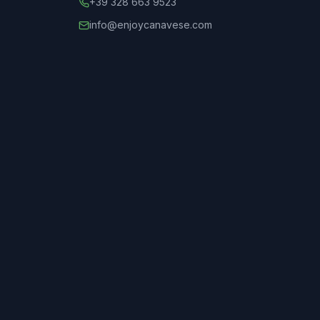
+39 328 663 9523
info@enjoycanavese.com