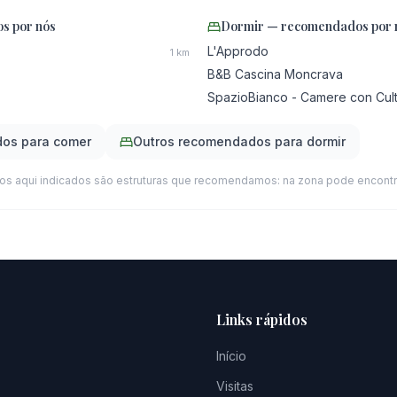
s por nós
Dormir — recomendados por 
L'Approdo
1
km
B&B Cascina Moncrava
SpazioBianco - Camere con Cul
os para comer
Outros recomendados para dormir
tos aqui indicados são estruturas que recomendamos: na zona pode encontr
Links rápidos
Início
Visitas