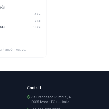
nós
4
km
12
km
tura
13
km
ar também outras.
Contatti
Via Francesco Ruffini 9/A
10015 Ivrea (TO) — Italia