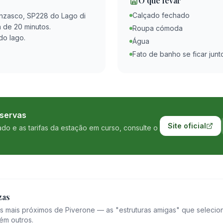
O que levar
Calçado fechado
Anzasco, SP228 do Lago di
a de 20 minutos.
Roupa cómoda
do lago.
Água
Fato de banho se ficar junt
eservas
Site oficial
ado e as tarifas da estação em curso, consulte o
zas
mais próximos de Piverone — as "estruturas amigas" que selecio
ém outros.