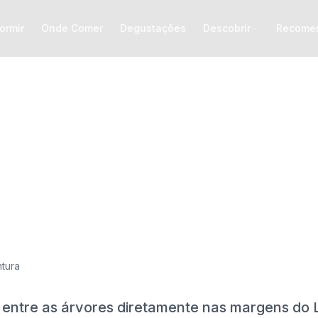
ormir
Onde Comer
Degustações
Descobrir
Recome
Zipline
Campos de férias
 Park
tura
entre as árvores diretamente nas margens do L