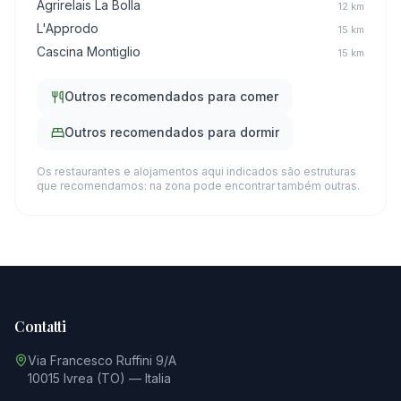
Agrirelais La Bolla
12
km
L'Approdo
15
km
Cascina Montiglio
15
km
Outros recomendados para comer
Outros recomendados para dormir
Os restaurantes e alojamentos aqui indicados são estruturas
que recomendamos: na zona pode encontrar também outras.
Contatti
Via Francesco Ruffini 9/A
10015 Ivrea (TO) — Italia