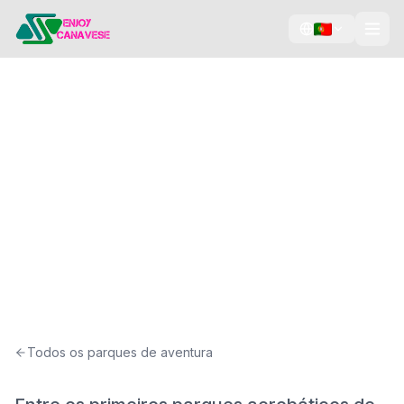
Percursos acrobáticos
Zipline
Vertical tree climbing
Piscinas
Anthares World
Candia Canavese, Canavese
Todos os parques de aventura