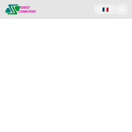
Visites et audioguides du
Canavese
Explorez villages, châteaux et paysages à votre
rythme : audioguide en italien, anglais et français
(d'autres langues bientôt), carte et panoramas à
360° depuis votre téléphone. Essayez
gratuitement les premières minutes.