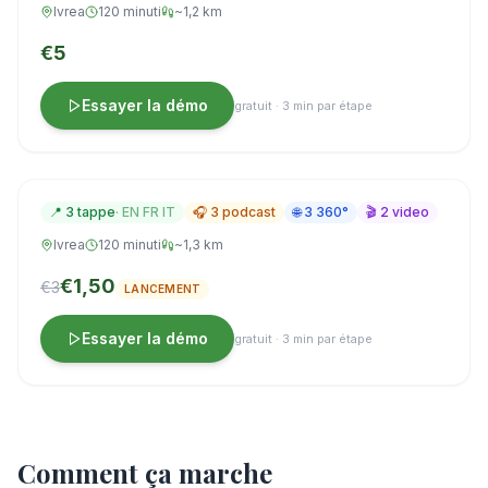
Ivrea
120 minuti
~1,2 km
€5
Essayer la démo
gratuit · 3 min par étape
Le roi Arduin : le dernier roi d'Italie
venait d'ici
Audio IT · EN · FR
📍
3
tappe
·
EN FR IT
🎧
3
podcast
🌐
3
360°
🎬
2
video
Ivrea
120 minuti
~1,3 km
€1,50
€3
LANCEMENT
Essayer la démo
gratuit · 3 min par étape
Comment ça marche