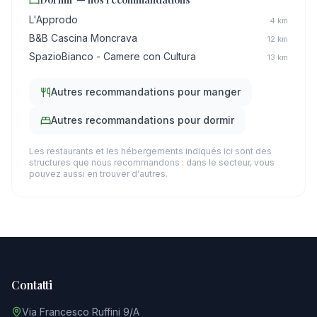
L'Approdo
4
km
B&B Cascina Moncrava
12
km
SpazioBianco - Camere con Cultura
13
km
Autres recommandations pour manger
Autres recommandations pour dormir
Les restaurants et les hébergements indiqués ici sont des
structures que nous recommandons : dans le secteur, vous
pouvez aussi en trouver d'autres.
Contatti
Via Francesco Ruffini 9/A